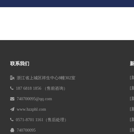
联系我们
[

浙江省上城区祥生中心8幢302室
[

187 6818 1856 （售前咨询）
[

740700095@qq.com
[

www.hzzphl.com
[

0571-8701 1161
（售后处理）
[

740700095