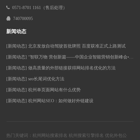

0571-8701 1161
（售后处理）

740700095
新闻动态
[
新闻动态
]
北京发放自动驾驶首批牌照 百度获准正式上路测试
[
新闻动态
]
“智联万物 营创新篇——中国企业智能营销创新峰会•南京站”活动圆满落幕！
[
新闻动态
]
做高质量的外部链接获得网站排名优化的方法
[
新闻动态
]
seo长尾词优化方法
[
新闻动态
]
杭州单页面网站有什么优势
[
新闻动态
]
杭州网站SEO：如何做好外链建设
热门关键词：
杭州网站搜索排名
杭州搜索引擎排名
优化外包公