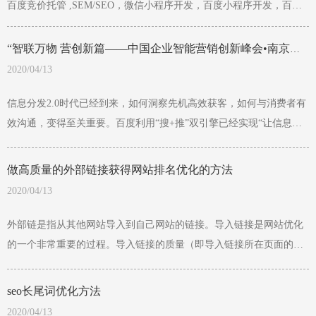
百度竞价托管 ,SEM/SEO，微信小程序开发，百度小程序开发，百度
负面处理，网站建设/设计，杭州建站企业服务。我们的服务从用户需
求出发，站在用户的角度和搜索引擎规则基础上进行建站推广策划，
以达到最好的企业营销效果。
“智联万物 营创新篇——中国企业智能营销创新峰会•南京站”活动圆满落幕！
2020/04/13
信息分发2.0时代已经到来，如何洞察先机高效获客，如何与消费者有
效沟通，变得至关重要。百度利用“搜+推”双引擎已经实现“让信息找
人的”的进化，在帮助企业洞察消费者需求的同时不断深入了解市场，
助力企业开启智能互联网时代的新篇，揭开新商业的智慧营销之道。
做高质量的外部链接获得网站排名优化的方法
据悉，6月12日下午， 由百度公司主办的“智联万物 营创新篇——中国
2020/04/13
企业智能营销创新峰会•南京站”活动在南京朗昇希尔顿酒店圆满落
幕，政府领导、百度高管以及800家企业共襄盛举，共同掀起智慧营销
外部链是指从其他网站导入到自己网站的链接。导入链接是网站优化
浪潮。 大会特邀百度上海分公司、苏州分公司总经理张宏宇先生现场
的一个非常重要的过程。导入链接的质量（即导入链接所在页面的权
进行主题演讲， 深度剖析互联网营销新模式，与到场企业共同探讨
重）直接决定了我们网站在搜索引擎中的权重。我们都知道高质量的
外链是非常重要的，但是由于站长缺乏外链资源或者缺乏高质量的外
seo长尾词优化方法
链方法，不鼓励新手去做；小编在这里总结了几种方法供大家学习，
2020/04/13