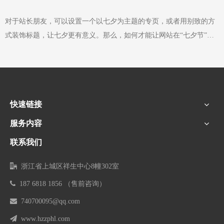
希望给大家提供正确的方法是提高效率。1、 在论坛外发布 与其他各
种形式的外链相比，论坛外链具有巨大的优势。它易于发布，易于启
对于站长朋友，可以设置一个以七夕为主题的专页，或者用别致的方
动，成本低，记录速度快。通过在论坛上发布外链，网站会得到不错
式装饰标题，让七夕更有意义。那么，如何才能让网站在“七夕节”当
的排名。但是，论坛外链存在着生存率低、收集速度快但效果差、关
天获得更多的流量和更多的用户关注我们的网站呢？今天，小编将分
联性差等不可忽视的弊端。因此，要达到更好的
享长尾词的快速排名：1、 网站标题设置 首先，我必须确保文章的标
题不会重复。如果文章标题在百度太火，那么百度就很难收录你的文
章页面。然后，为了标题的流畅性、新颖性和吸引力，当涉及到吸引
快速链接
力时，合理地将关键词放入标题中。2、 文章标题与内容的结合 一个
优化师，以便使标题更有吸引力。标题设置与文章内容不同。网站建
服务内容
设公司提醒优化人员，当标题吸引用户点击时，内容必须与标题一
联系我们
致，不要欺骗用户，否则用户会反感

浙江省上城区祥生中心8幢302室

187 6818 1856 （售前咨询）

740700095@qq.com

www.hzzphl.com