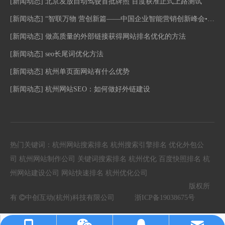
[
新闻动态
]
北京发放自动驾驶首批牌照 百度获准正式上路测试
[
新闻动态
]
“智联万物 营创新篇——中国企业智能营销创新峰会•南京站”活动圆满落幕！
[
新闻动态
]
做高质量的外部链接获得网站排名优化的方法
[
新闻动态
]
seo长尾词优化方法
[
新闻动态
]
杭州单页面网站有什么优势
[
新闻动态
]
杭州网站SEO：如何做好外链建设
热门关键词：
杭州网站搜索排名
杭州搜索引擎排名
优化外包公
司
杭州网站制作公司
关键词搜索排名
杭州优化
百度快照排名
杭
州网站建设公司
网站快速排名
杭州优化公司
版权所
有

中创互动(杭州)科技有限公司
浙ICP备19038675
号