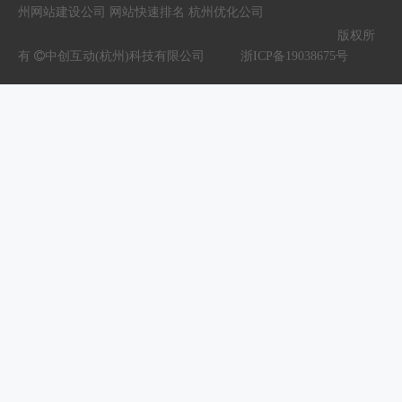
州网站建设公司
网站快速排名
杭州优化公司
版权所
有

中创互动(杭州)科技有限公司
浙ICP备19038675
号