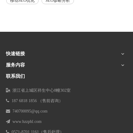
移动SEO优化
SEO诊断分析
快速链接
服务内容
联系我们

浙江省上城区祥生中心8幢302室

187 6818 1856 （售前咨询）

740700095@qq.com

www.hzzphl.com

0571-8701 1161
（售后处理）