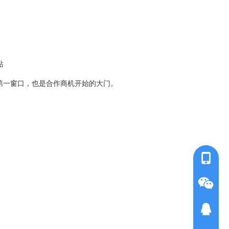
站
第一窗口，也是合作商机开始的大门。
1876818
QQ客服