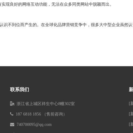
实现良好的网络互动功能，无法在众多同类网站中脱颖而出。
识不到位而产生的。在全球化品牌营销竞争中，很多大中型企业虽然认
联系我们
[

浙江省上城区祥生中心8幢302室
[

187 6818 1856 （售前咨询）
[

740700095@qq.com